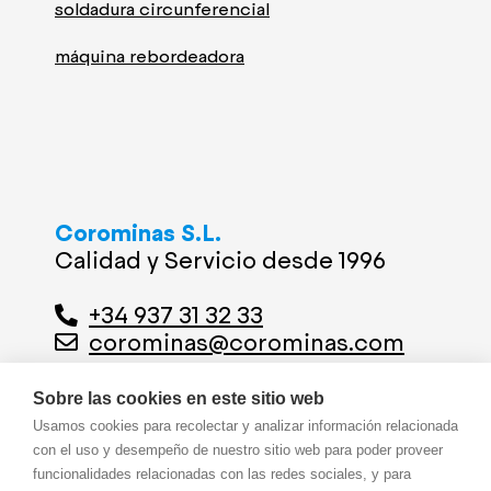
soldadura circunferencial
máquina rebordeadora
Corominas S.L.
Calidad y Servicio desde 1996
+34 937 31 32 33
corominas@corominas.com
Dónde estamos
Sobre las cookies en este sitio web
Usamos cookies para recolectar y analizar información relacionada
Calle Sol, 22
con el uso y desempeño de nuestro sitio web para poder proveer
08391 Tiana, Barcelona
funcionalidades relacionadas con las redes sociales, y para