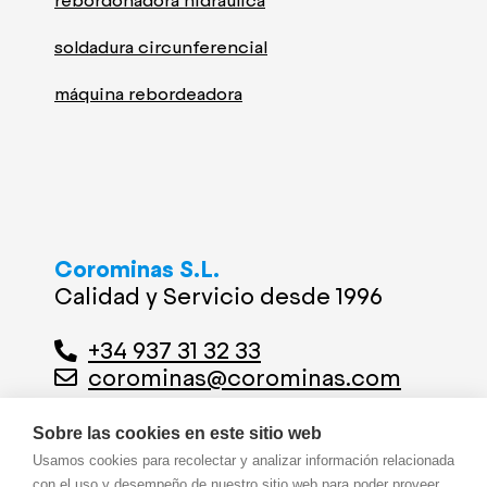
rebordonadora hidráulica
soldadura circunferencial
máquina rebordeadora
Corominas S.L.
Calidad y Servicio desde 1996
+34 937 31 32 33
corominas@corominas.com
Dónde estamos
Sobre las cookies en este sitio web
Usamos cookies para recolectar y analizar información relacionada
Calle Sol, 22
con el uso y desempeño de nuestro sitio web para poder proveer